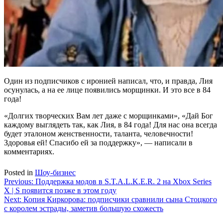
Один из подписчиков с иронией написал, что, и правда, Лия
осунулась, а на ее лице появились морщинки. И это все в 84
года!
«Долгих творческих Вам лет даже с морщинками», «Дай Бог
каждому выглядеть так, как Лия, в 84 года! Для нас она всегда
будет эталоном женственности, таланта, человечности!
Здоровья ей! Спасибо ей за поддержку», — написали в
комментариях.
Posted in
Шоу-бизнес
Навигация
Previous:
Поддержка модов в S.T.A.L.K.E.R. 2 на Xbox Series
X | S появится позже в этом году
по
Next:
Копия Киркорова: подписчики сравнили сына Стоцкого
записям
с королем эстрады, заметив большую схожесть