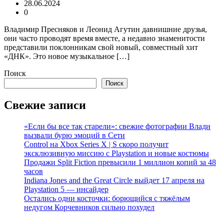
28.06.2024
0
Владимир Пресняков и Леонид Агутин давнишние друзья,
они часто проводят время вместе, а недавно знаменитости
представили поклонникам свой новый, совместный хит
«ДНК». Это новое музыкальное […]
Поиск
Поиск
Свежие записи
«Если бы все так старели»: свежие фотографии Влади
вызвали бурю эмоций в Сети
Control на Xbox Series X | S скоро получит
эксклюзивную миссию с Playstation и новые костюмы
Продажи Split Fiction превысили 1 миллион копий за 48
часов
Indiana Jones and the Great Circle выйдет 17 апреля на
Playstation 5 — инсайдер
Остались одни косточки: борющийся с тяжёлым
недугом Корчевников сильно похудел