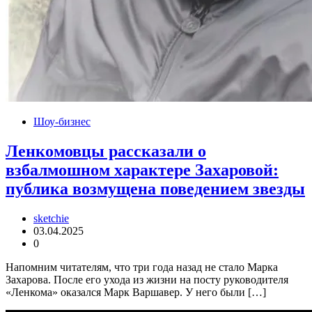
Шоу-бизнес
Ленкомовцы рассказали о
взбалмошном характере Захаровой:
публика возмущена поведением звезды
sketchie
03.04.2025
0
Напомним читателям, что три года назад не стало Марка
Захарова. После его ухода из жизни на посту руководителя
«Ленкома» оказался Марк Варшавер. У него были […]