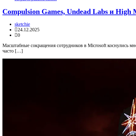
Compulsion Games, Undead Labs и High 
sketchie
24.12.2025
0
Масштабные сокращения сотрудников в Microsoft коснулись мн
часто […]