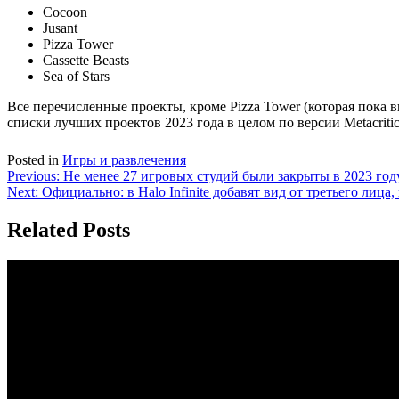
Cocoon
Jusant
Pizza Tower
Cassette Beasts
Sea of Stars
Все перечисленные проекты, кроме Pizza Tower (которая пока в
списки лучших проектов 2023 года в целом по версии Metacriti
Posted in
Игры и развлечения
Навигация
Previous:
Не менее 27 игровых студий были закрыты в 2023 год
Next:
Официально: в Halo Infinite добавят вид от третьего лица
по
записям
Related Posts