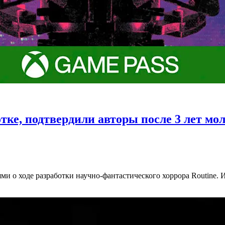
отке, подтвердили авторы после 3 лет мо
ями о ходе разработки научно-фантастического хоррора Routine. 