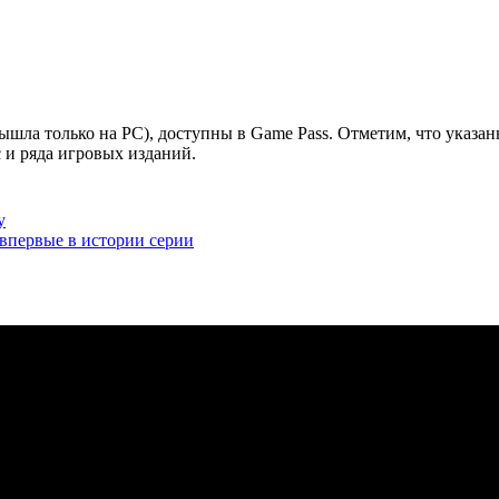
ышла только на PC), доступны в Game Pass. Отметим, что указан
c и ряда игровых изданий.
у
, впервые в истории серии