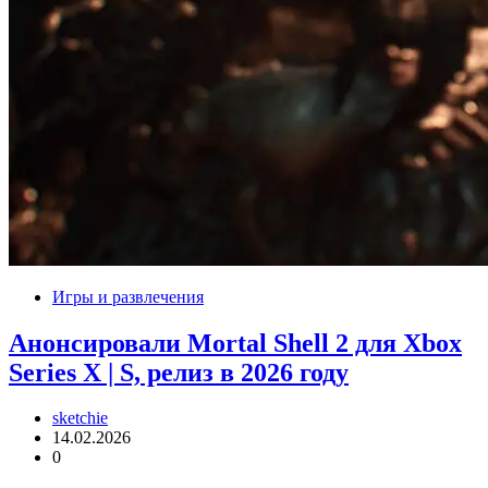
Игры и развлечения
Анонсировали Mortal Shell 2 для Xbox
Series X | S, релиз в 2026 году
sketchie
14.02.2026
0