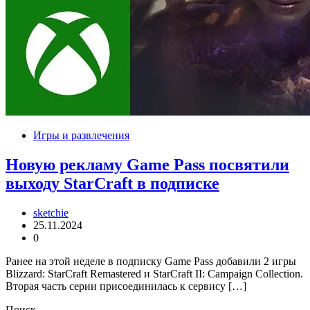
Игры и развлечения
Новую рекламу Game Pass посвятили
выходу StarCraft в подписке
sketchie
25.11.2024
0
Ранее на этой неделе в подписку Game Pass добавили 2 игры
Blizzard: StarCraft Remastered и StarCraft II: Campaign Collection.
Вторая часть серии присоединилась к сервису […]
Поиск