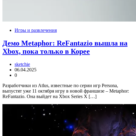
Игры и развлечения
Демо Metaphor: ReFantazio вышла на
Xbox, пока только в Корее
sketchie
06.04.2025
0
Разработчики из Atlus, известные по серии игр Persona,
выпустят уже 11 октября игру в новой франшизе – Metaphor:
ReFantazio. Она выйдет на Xbox Series X […]