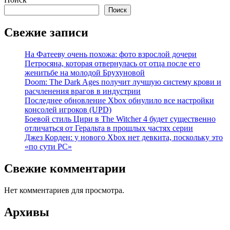
Поиск
Свежие записи
На Фатееву очень похожа: фото взрослой дочери
Петросяна, которая отвернулась от отца после его
женитьбе на молодой Брухуновой
Doom: The Dark Ages получит лучшую систему крови и
расчленения врагов в индустрии
Последнее обновление Xbox обнулило все настройки
консолей игроков (UPD)
Боевой стиль Цири в The Witcher 4 будет существенно
отличаться от Геральта в прошлых частях серии
Джез Корден: у нового Xbox нет девкита, поскольку это
«по сути PC»
Свежие комментарии
Нет комментариев для просмотра.
Архивы