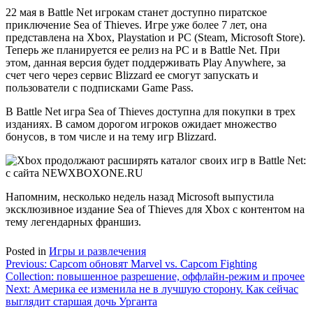
22 мая в Battle Net игрокам станет доступно пиратское
приключение Sea of Thieves. Игре уже более 7 лет, она
представлена на Xbox, Playstation и PC (Steam, Microsoft Store).
Теперь же планируется ее релиз на PC и в Battle Net. При
этом, данная версия будет поддерживать Play Anywhere, за
счет чего через сервис Blizzard ее смогут запускать и
пользователи с подписками Game Pass.
В Battle Net игра Sea of Thieves доступна для покупки в трех
изданиях. В самом дорогом игроков ожидает множество
бонусов, в том числе и на тему игр Blizzard.
Напомним, несколько недель назад Microsoft выпустила
эксклюзивное издание Sea of Thieves для Xbox с контентом на
тему легендарных франшиз.
Posted in
Игры и развлечения
Навигация
Previous:
Capcom обновят Marvel vs. Capcom Fighting
Collection: повышенное разрешение, оффлайн-режим и прочее
по
Next:
Америка ее изменила не в лучшую сторону. Как сейчас
записям
выглядит старшая дочь Урганта