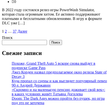
0
В 2022 году состоялся релиз игры PowerWash Simulator,
которая стала огромным хитом. Ее активно поддерживают
платными и бесплатными обновлениями. В игру в формате
DLC уже […]
Пагинация
1
2
…
37
Далее
записей
Поиск
Поиск
Свежие записи
Похоже, Grand Theft Auto 5 вскоре снова выйдет в
подписке Game Pass
Джез Корден назвал предполагаемое окно релиза State of
Decay 3
Куда пропал со сцены и как выглядит популярный певец
90-х Андрей Державин
«Скромно и на маленькую пенсию доживает свой век»:
в каких условиях живёт Татьяна Догилева
Doom: The Dark Ages можно пройти без пушек, но игра
под это не заточена