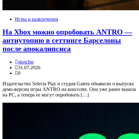
Игры и развлечения
На Xbox можно опробовать ANTRO —
антиутопию в сеттинге Барселоны
после апокалипсиса
sketchie
31.07.2026
0
Издательство Selecta Play и студия Gatera объявили о выпуске
демо-версии игры ANTRO на консолях. Она уже ранее вышла
на PC, а теперь ее могут опробовать […]