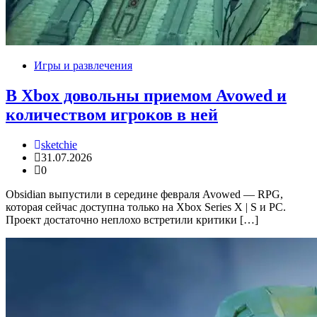
Игры и развлечения
В Xbox довольны приемом Avowed и
количеством игроков в ней
sketchie
31.07.2026
0
Obsidian выпустили в середине февраля Avowed — RPG,
которая сейчас доступна только на Xbox Series X | S и PC.
Проект достаточно неплохо встретили критики […]