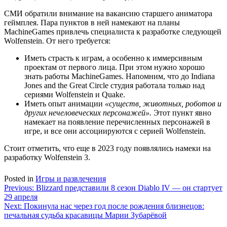
СМИ обратили внимание на вакансию старшего аниматора
геймплея. Пара пунктов в ней намекают на планы
MachineGames привлечь специалиста к разработке следующей
Wolfenstein. От него требуется:
Иметь страсть к играм, а особенно к иммерсивным
проектам от первого лица. При этом нужно хорошо
знать работы MachineGames. Напомним, что до Indiana
Jones and the Great Circle студия работала только над
сериями Wolfenstein и Quake.
Иметь опыт анимации
«существ, животных, роботов и
других нечеловеческих персонажей».
Этот пункт явно
намекает на появление перечисленных персонажей в
игре, и все они ассоциируются с серией Wolfenstein.
Стоит отметить, что еще в 2023 году появлялись намеки на
разработку Wolfenstein 3.
Posted in
Игры и развлечения
Навигация
Previous:
Blizzard представили 8 сезон Diablo IV — он стартует
29 апреля
по
Next:
Покинула нас через год после рождения близнецов:
записям
печальная судьба красавицы Марии Зубарёвой