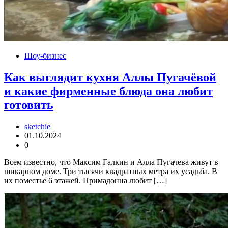
Шоу-бизнес
Как выглядит кухня Аллы Пугачёвой
и какие фирменные блюда она любит
готовить
sketchie
01.10.2024
0
Всем известно, что Максим Галкин и Алла Пугачева живут в
шикарном доме. Три тысячи квадратных метра их усадьба. В
их поместье 6 этажей. Примадонна любит […]