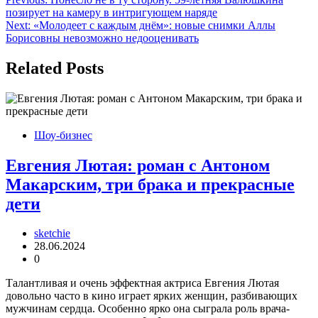
Навигация
позирует на камеру в интригующем наряде
по
Next:
«Молодеет с каждым днём»: новые снимки Аллы
записям
Борисовны невозможно недооценивать
Related Posts
Шоу-бизнес
Евгения Лютая: роман с Антоном
Макарским, три брака и прекрасные
дети
sketchie
28.06.2024
0
Талантливая и очень эффектная актриса Евгения Лютая
довольно часто в кино играет ярких женщин, разбивающих
мужчинам сердца. Особенно ярко она сыграла роль врача-