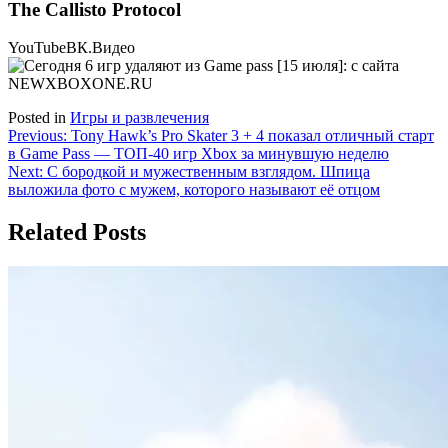
The Callisto Protocol
YouTube
ВК.Видео
Posted in
Игры и развлечения
Навигация
Previous:
Tony Hawk’s Pro Skater 3 + 4 показал отличный старт
в Game Pass — ТОП-40 игр Xbox за минувшую неделю
по
Next:
С бородкой и мужественным взглядом. Шпица
записям
выложила фото с мужем, которого называют её отцом
Related Posts