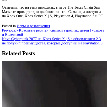
Отметим, что на этих выходных в игре The Texas Chain Saw
Massacre проходят дни двойного опыта. Сама игра доступна
на Xbox One, Xbox Series X | S, Playstation 4, Playstation 5 и PC.
Posted in
Игры и развлечения
Навигация
Previous:
«Красивые ребята»: снимки взрослых детей Гуськова
и Вележевой
по
Next:
Cyberpunk 2077 на Xbox Series X | S c обновлением 2.3
записям
не получил преимущества, которые доступны на Playstation 5
Related Posts