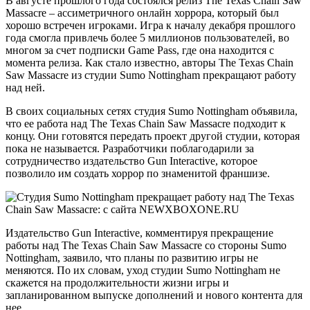
В августе прошлого года состоялся релиз The Texas Chain Saw
Massacre – ассиметричного онлайн хоррора, который был
хорошо встречен игроками. Игра к началу декабря прошлого
года смогла привлечь более 5 миллионов пользователей, во
многом за счет подписки Game Pass, где она находится с
момента релиза. Как стало известно, авторы The Texas Chain
Saw Massacre из студии Sumo Nottingham прекращают работу
над ней.
В своих социальных сетях студия Sumo Nottingham объявила,
что ее работа над The Texas Chain Saw Massacre подходит к
концу. Они готовятся передать проект другой студии, которая
пока не называется. Разработчики поблагодарили за
сотрудничество издательство Gun Interactive, которое
позволило им создать хоррор по знаменитой франшизе.
Издательство Gun Interactive, комментируя прекращение
работы над The Texas Chain Saw Massacre со стороны Sumo
Nottingham, заявило, что планы по развитию игры не
меняются. По их словам, уход студии Sumo Nottingham не
скажется на продолжительности жизни игры и
запланированном выпуске дополнений и нового контента для
нее.