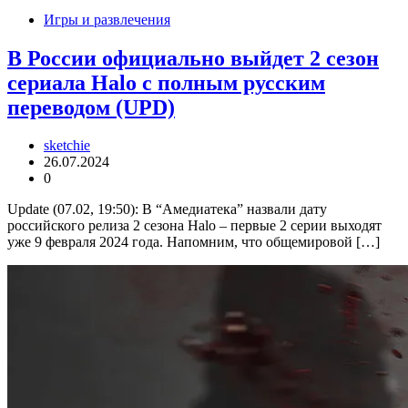
Игры и развлечения
В России официально выйдет 2 сезон
сериала Halo c полным русским
переводом (UPD)
sketchie
26.07.2024
0
Update (07.02, 19:50): В “Амедиатека” назвали дату
российского релиза 2 сезона Halo – первые 2 серии выходят
уже 9 февраля 2024 года. Напомним, что общемировой […]