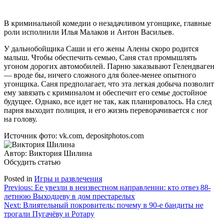
В криминальной комедии о незадачливом угонщике, главные
роли исполнили Илья Малаков и Антон Васильев.
У дальнобойщика Саши и его жены Алены скоро родится
малыш. Чтобы обеспечить семью, Саня стал промышлять
угоном дорогих автомобилей. Парню заказывают Гелендваген
— вроде бы, ничего сложного для более-менее опытного
угонщика. Саня предполагает, что эта легкая добыча позволит
ему завязать с криминалом и обеспечит его семье достойное
будущее. Однако, все идет не так, как планировалось. На след
парня выходит полиция, и его жизнь переворачивается с ног
на голову.
Источник фото: vk.com, depositphotos.com
Автор:
Виктория Шилина
Обсудить статью
Posted in
Игры и развлечения
Навигация
Previous:
Ее увезли в неизвестном направлении: кто отвез 88-
летнюю Выходцеву в дом престарелых
по
Next:
Влиятельный покровитель: почему в 90-е бандиты не
записям
трогали Пугачёву и Ротару