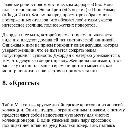
Главные роли в новом мистическом хорроре «Оно. Новая
глава» исполнили Эшли Грин («Сумерки») и Шон Эшмор
(«Люди Икс»). Фильм на пред просмотре собрал много
восторженных отзывов, что обещает любителям ужасов
интересное зрелище, полное жутких поворотов.
Джордан и ее мать, которой время от времени являются
видения, владеют домашней психиатрической клиникой.
Однажды к ним на прием приходит юная девушка, которая
уверяет женщин, что ее пытается сожрать некая
потусторонняя сущность. Джордан с матерью убеждаются в
том, что девушка говорит правду. Женщины понимают, что в
запасе у них не так много времени до того момента, как
монстр поглотит свою жертву и примется за них.
8. «Кроссы»
Тай и Максин — крутые дизайнерские кроссовки из дорогой
коллекции. Они выпущены ограниченным тиражом, а потому
представляют собой недостижимую мечту для многих
коллекционеров. В один ужасный день пару кроссовок
похищает нечистый на руку Коллекционер. Тай, пытаясь