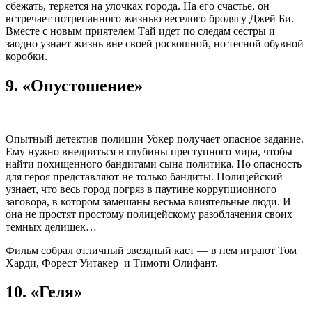
сбежать, теряется на улочках города. На его счастье, он
встречает потрепанного жизнью веселого бродягу Джей Би.
Вместе с новым приятелем Тай идет по следам сестры и
заодно узнает жизнь вне своей роскошной, но тесной обувной
коробки.
9. «Опустошение»
Опытный детектив полиции Уокер получает опасное задание.
Ему нужно внедриться в глубины преступного мира, чтобы
найти похищенного бандитами сына политика. Но опасность
для героя представляют не только бандиты. Полицейский
узнает, что весь город погряз в паутине коррупционного
заговора, в котором замешаны весьма влиятельные люди. И
она не простят простому полицейскому разоблачения своих
темных делишек…
Фильм собрал отличный звездный каст — в нем играют Том
Харди, Форест Уитакер и Тимоти Олифант.
10. «Геля»