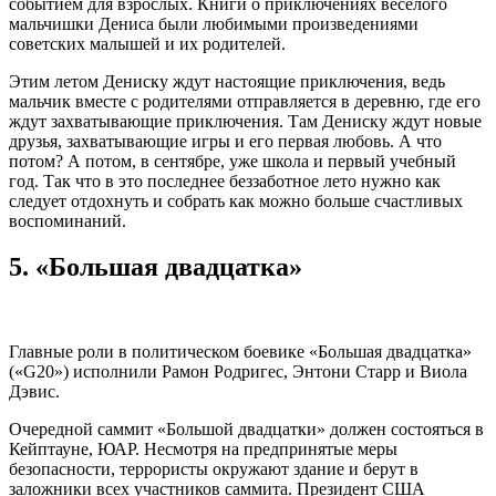
событием для взрослых. Книги о приключениях веселого
мальчишки Дениса были любимыми произведениями
советских малышей и их родителей.
Этим летом Дениску ждут настоящие приключения, ведь
мальчик вместе с родителями отправляется в деревню, где его
ждут захватывающие приключения. Там Дениску ждут новые
друзья, захватывающие игры и его первая любовь. А что
потом? А потом, в сентябре, уже школа и первый учебный
год. Так что в это последнее беззаботное лето нужно как
следует отдохнуть и собрать как можно больше счастливых
воспоминаний.
5. «Большая двадцатка»
Главные роли в политическом боевике «Большая двадцатка»
(«G20») исполнили Рамон Родригес, Энтони Старр и Виола
Дэвис.
Очередной саммит «Большой двадцатки» должен состояться в
Кейптауне, ЮАР. Несмотря на предпринятые меры
безопасности, террористы окружают здание и берут в
заложники всех участников саммита. Президент США