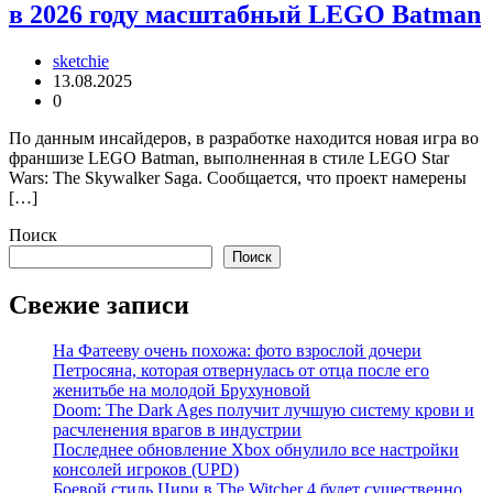
в 2026 году масштабный LEGO Batman
sketchie
13.08.2025
0
По данным инсайдеров, в разработке находится новая игра во
франшизе LEGO Batman, выполненная в стиле LEGO Star
Wars: The Skywalker Saga. Сообщается, что проект намерены
[…]
Поиск
Поиск
Свежие записи
На Фатееву очень похожа: фото взрослой дочери
Петросяна, которая отвернулась от отца после его
женитьбе на молодой Брухуновой
Doom: The Dark Ages получит лучшую систему крови и
расчленения врагов в индустрии
Последнее обновление Xbox обнулило все настройки
консолей игроков (UPD)
Боевой стиль Цири в The Witcher 4 будет существенно