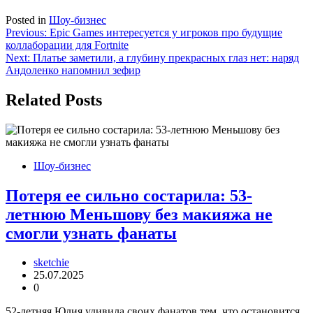
Posted in
Шоу-бизнес
Навигация
Previous:
Epic Games интересуется у игроков про будущие
коллаборации для Fortnite
по
Next:
Платье заметили, а глубину прекрасных глаз нет: наряд
записям
Андоленко напомнил зефир
Related Posts
Шоу-бизнес
Потеря ее сильно состарила: 53-
летнюю Меньшову без макияжа не
смогли узнать фанаты
sketchie
25.07.2025
0
52-летняя Юлия удивила своих фанатов тем, что остановится