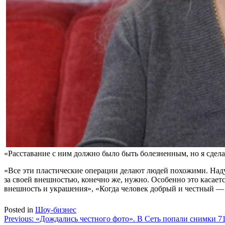
«Расставание с ним должно было быть болезненным, но я сдела
«Все эти пластические операции делают людей похожими. Надут
за своей внешностью, конечно же, нужно. Особенно это касае
внешность и украшения», «Когда человек добрый и честный — 
Posted in
Шоу-бизнес
Навигация
Previous:
«Дождались честного фото». В Сеть попали снимки 71