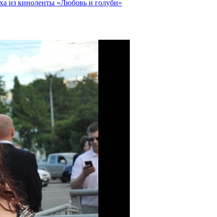
юха из киноленты «Любовь и голуби»