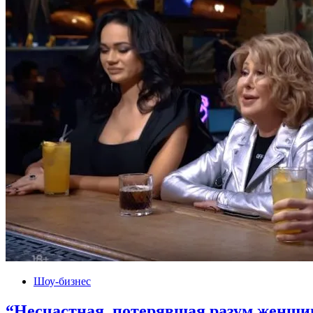
Шоу-бизнес
“Несчастная, потерявшая разум женщи