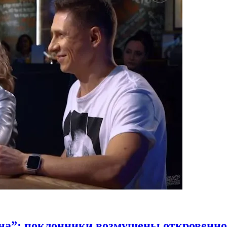
на”: поклонники возмущены откровенно