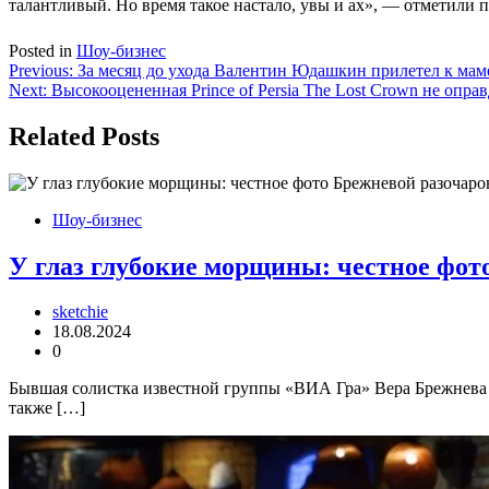
талантливый. Но время такое настало, увы и ах», — отметили п
Posted in
Шоу-бизнес
Навигация
Previous:
За месяц до ухода Валентин Юдашкин прилетел к маме
Next:
Высокооцененная Prince of Persia The Lost Crown не опр
по
записям
Related Posts
Шоу-бизнес
У глаз глубокие морщины: честное фот
sketchie
18.08.2024
0
Бывшая солистка известной группы «ВИА Гра» Вера Брежнева я
также […]