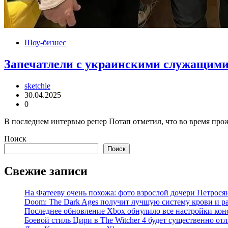
Шоу-бизнес
Запечатлели с украинскими служащими:
sketchie
30.04.2025
0
В последнем интервью репер Потап отметил, что во время прож
Поиск
Поиск
Свежие записи
На Фатееву очень похожа: фото взрослой дочери Петросян
Doom: The Dark Ages получит лучшую систему крови и р
Последнее обновление Xbox обнулило все настройки кон
Боевой стиль Цири в The Witcher 4 будет существенно отл