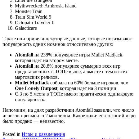
Enter the Gungeon
Mythwrecked: Ambrosia Island
Monster Train
Train Sim World 5
Octopath Traveler II
Galacticare
Также они привели некоторые данные, которые показывают
популярность одних новинок относительно других:
Atomfall
на 238% популярнее игры Mullet Madjack,
которая идет на втором месте.
Atomfall
на 28,8% популярнее суммарно всех игр
представленных в ТОПе выше, а вместе с тем и всех
мартовских релизов.
Mullet Mudjack
собрала на 60% больше игроков, чем
One Lonely Outpost
, которая идет на 3 позиции.
С 3 по 5 места в ТОПе имеют практически одинаковую
популярность.
Напомним, на днях разработчики Atomfall заявили, что число
игроков превысило 2 миллиона. Какое количество копий игры
было продано — неизвестно.
Posted in
Игры и развлечения