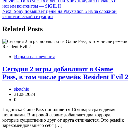
Навигация
Previous:
DOOM + DOOM II на Xbox получил Update 3 с
новым контентом — SIGIL II
по
Next:
Sony повышает цены на Playstation 5 из-за сложной
записям
экономической ситуации
Related Posts
Игры и развлечения
Сегодня 2 игры добавляют в Game
Pass, в том числе ремейк Resident Evil 2
sketchie
31.08.2024
0
Подписка Game Pass пополняется 16 января сразу двумя
новинками. В игровой сервис добавляют два хоррора,
которые существенно друг от друга отличаются. Это ремейк
зарекомендовавшего себя […]