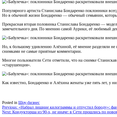
Популярного артиста Станислава Бондаренко поклонники всегда
Но в обычной жизни Бондаренко — обычный семьянин, которы
Прекрасная вторая половинка Станислава Бондаренко — модель
замечательного дня. По мнению самой Аурики, её любимый ден
Но, к большому удивлению Алёхиной, её мнение разделяли не 
снимками не самые приятные комментарии.
Многие пользователи Сети отметили, что на снимке Станискав
«старушенция».
Как известно, Бондаренко и Алёхина женаты уже пять лет, у н
Posted in
Шоу-бизнес
Навигация
Previous:
«Набрал лишние килограммы и отпустил бороду»: фа
Next:
Кондукторша из 90-х, не иначе: в Сети прошлись по нов
по