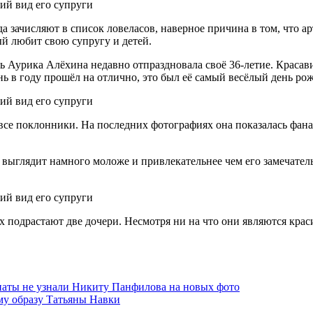
 зачисляют в список ловеласов, наверное причина в том, что ар
й любит свою супругу и детей.
 Аурика Алёхина недавно отпраздновала своё 36-летие. Красав
ь в году прошёл на отлично, это был её самый весёлый день ро
все поклонники. На последних фотографиях она показалась фан
 выглядит намного моложе и привлекательнее чем его замечател
их подрастают две дочери. Несмотря ни на что они являются кра
наты не узнали Никиту Панфилова на новых фото
ому образу Татьяны Навки