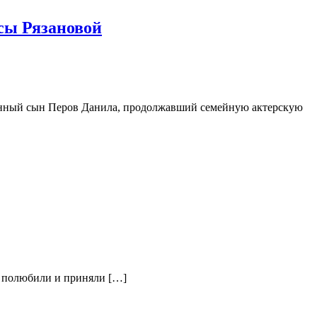
сы Рязановой
ственный сын Перов Данила, продолжавший семейную актерскую
бя полюбили и приняли […]