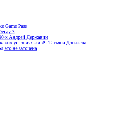
ке Game Pass
Decay 3
 90-х Андрей Державин
 каких условиях живёт Татьяна Догилева
д это не заточена