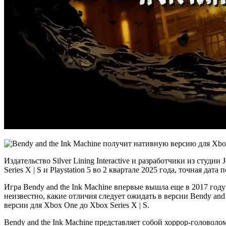
Издательство Silver Lining Interactive и разработчики из студ
Series X | S и Playstation 5 во 2 квартале 2025 года, точная да
Игра Bendy and the Ink Machine впервые вышла еще в 2017 году 
неизвестно, какие отличия следует ожидать в версии Bendy and
версии для Xbox One до Xbox Series X | S.
Bendy and the Ink Machine представляет собой хоррор-головол