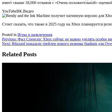
имеет свыше 18,000 отзывов с «Очень положительной» оценко
YouTube
ВК.Видео
Стоит сказать, что также в 2025 году на Xbox планируется рел
Posted in
Игры и развлечения
Навигация
Previous:
Фил Спенсер: Xbox сейчас не важно уделять особое в
Next:
Blizzard показали трейлер нового режима Stadium для Ove
по
записям
Related Posts