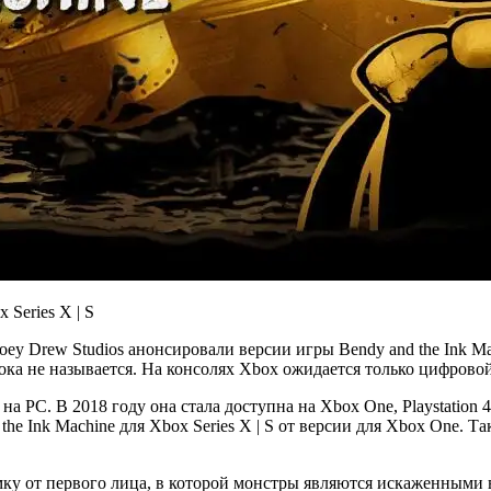
ии Joey Drew Studios анонсировали версии игры Bendy and the Ink
та пока не называется. На консолях Xbox ожидается только цифровой 
на PC. В 2018 году она стала доступна на Xbox One, Playstation
 the Ink Machine для Xbox Series X | S от версии для Xbox One.
омку от первого лица, в которой монстры являются искаженными 