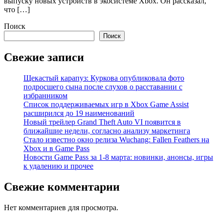
выпуску новых устройств в экосистеме Xbox. Он рассказал,
что […]
Поиск
Поиск
Свежие записи
Щекастый карапуз: Куркова опубликовала фото
подросшего сына после слухов о расставании с
избранником
Список поддерживаемых игр в Xbox Game Assist
расширился до 19 наименований
Новый трейлер Grand Theft Auto VI появится в
ближайшие недели, согласно анализу маркетинга
Стало известно окно релиза Wuchang: Fallen Feathers на
Xbox и в Game Pass
Новости Game Pass за 1-8 марта: новинки, анонсы, игры
к удалению и прочее
Свежие комментарии
Нет комментариев для просмотра.