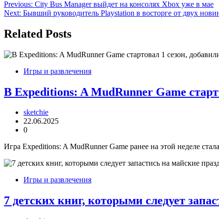
Навигация
Previous:
City Bus Manager выйдет на консолях Xbox уже в мае
Next:
Бывший руководитель Playstation в восторге от двух нови
по
записям
Related Posts
Игры и развлечения
В Expeditions: A MudRunner Game старт
sketchie
22.06.2025
0
Игра Expeditions: A MudRunner Game ранее на этой неделе стал
Игры и развлечения
7 детских книг, которыми следует запа