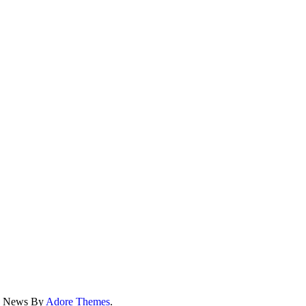
ss News By
Adore Themes
.