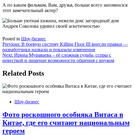
А по каким фильмам, Вам, друзья, больше всего запомнился
этот замечательный актер?
Posted in
Шоу-бизнес
Навигация
Previous:
В боевую систему Killing Floor III внесли правки —
разработчики назвали и показали изменения
по
Next:
Ирина Муравьева – её сложная судьба, ссоры с
записям
невесткой и лишение возможности общения с внуком
Related Posts
Шоу-бизнес
Фото роскошного особняка Витаса в
Китае, где его считают национальным
героем