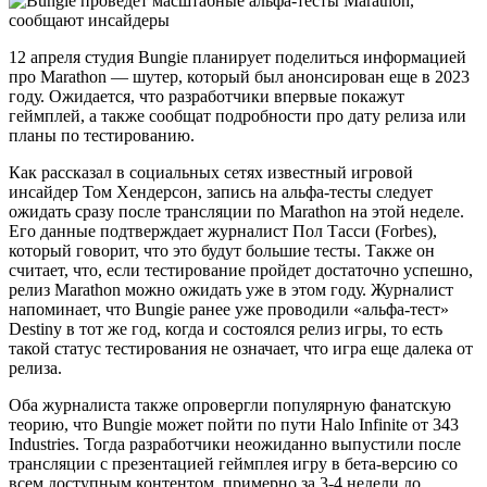
12 апреля студия Bungie планирует поделиться информацией
про Marathon — шутер, который был анонсирован еще в 2023
году. Ожидается, что разработчики впервые покажут
геймплей, а также сообщат подробности про дату релиза или
планы по тестированию.
Как рассказал в социальных сетях известный игровой
инсайдер Том Хендерсон, запись на альфа-тесты следует
ожидать сразу после трансляции по Marathon на этой неделе.
Его данные подтверждает журналист Пол Тасси (Forbes),
который говорит, что это будут большие тесты. Также он
считает, что, если тестирование пройдет достаточно успешно,
релиз Marathon можно ожидать уже в этом году. Журналист
напоминает, что Bungie ранее уже проводили «альфа-тест»
Destiny в тот же год, когда и состоялся релиз игры, то есть
такой статус тестирования не означает, что игра еще далека от
релиза.
Оба журналиста также опровергли популярную фанатскую
теорию, что Bungie может пойти по пути Halo Infinite от 343
Industries. Тогда разработчики неожиданно выпустили после
трансляции с презентацией геймплея игру в бета-версию со
всем доступным контентом, примерно за 3-4 недели до