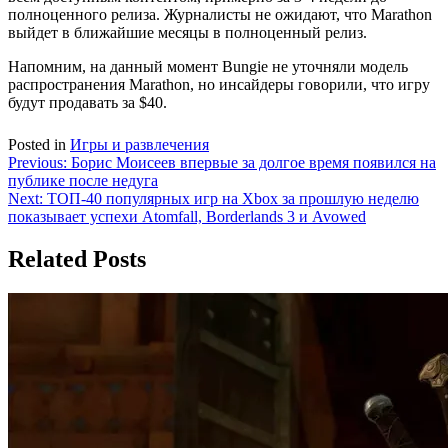
полноценного релиза. Журналисты не ожидают, что Marathon
выйдет в ближайшие месяцы в полноценный релиз.
Напомним, на данный момент Bungie не уточняли модель
распространения Marathon, но инсайдеры говорили, что игру
будут продавать за $40.
Posted in
Игры и развлечения
Навигация
Previous:
Борис Моисеев впервые за долгое время появился на
публике после недуга
по
Next:
ТОП-40 популярных игр на Xbox за прошлую неделю
записям
показывает успехи Atomfall, Borderlands 3 и Avowed
Related Posts