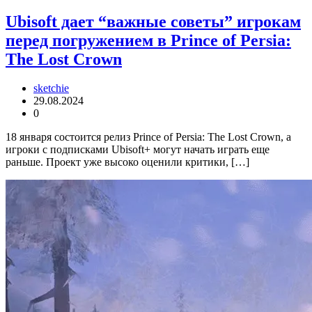
Ubisoft дает “важные советы” игрокам
перед погружением в Prince of Persia:
The Lost Crown
sketchie
29.08.2024
0
18 января состоится релиз Prince of Persia: The Lost Crown, а
игроки с подписками Ubisoft+ могут начать играть еще
раньше. Проект уже высоко оценили критики, […]