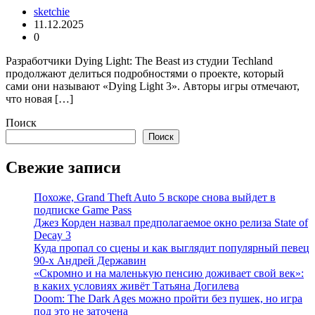
sketchie
11.12.2025
0
Разработчики Dying Light: The Beast из студии Techland
продолжают делиться подробностями о проекте, который
сами они называют «Dying Light 3». Авторы игры отмечают,
что новая […]
Поиск
Поиск
Свежие записи
Похоже, Grand Theft Auto 5 вскоре снова выйдет в
подписке Game Pass
Джез Корден назвал предполагаемое окно релиза State of
Decay 3
Куда пропал со сцены и как выглядит популярный певец
90-х Андрей Державин
«Скромно и на маленькую пенсию доживает свой век»:
в каких условиях живёт Татьяна Догилева
Doom: The Dark Ages можно пройти без пушек, но игра
под это не заточена