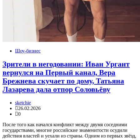
Шоу-бизнес
Зрители в негодовании: Иван Ургант
вернулся на Первый канал, Вера
Брежнева скучает по дому, Татьяна
Лазарева дала отпор Соловьёву
sketchie
26.02.2026
0
После того как начался конфликт между двумя соседними
государствами, многие российские знаменитости осудили
действия властей и уехали из страны. Одним из первых звёзд,