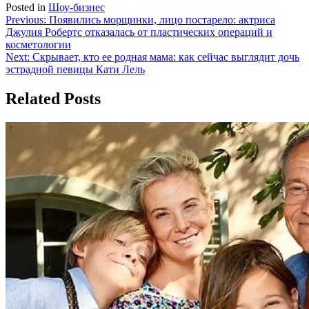
Posted in
Шоу-бизнес
Навигация
Previous:
Появились морщинки, лицо постарело: актриса
Джулия Робертс отказалась от пластических операций и
по
косметологии
записям
Next:
Скрывает, кто ее родная мама: как сейчас выглядит дочь
эстрадной певицы Кати Лель
Related Posts