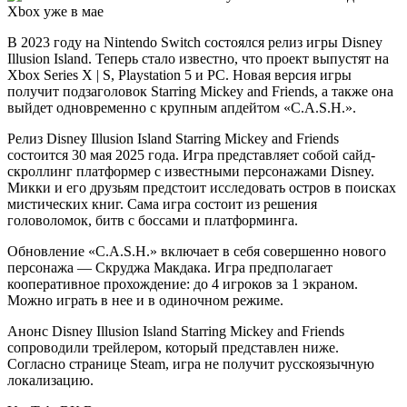
В 2023 году на Nintendo Switch состоялся релиз игры Disney
Illusion Island. Теперь стало известно, что проект выпустят на
Xbox Series X | S, Playstation 5 и PC. Новая версия игры
получит подзаголовок Starring Mickey and Friends, а также она
выйдет одновременно с крупным апдейтом «C.A.S.H.».
Релиз Disney Illusion Island Starring Mickey and Friends
состоится 30 мая 2025 года. Игра представляет собой сайд-
скроллинг платформер с известными персонажами Disney.
Микки и его друзьям предстоит исследовать остров в поисках
мистических книг. Сама игра состоит из решения
головоломок, битв с боссами и платформинга.
Обновление «C.A.S.H.» включает в себя совершенно нового
персонажа — Скруджа Макдака. Игра предполагает
кооперативное прохождение: до 4 игроков за 1 экраном.
Можно играть в нее и в одиночном режиме.
Анонс Disney Illusion Island Starring Mickey and Friends
сопроводили трейлером, который представлен ниже.
Согласно странице Steam, игра не получит русскоязычную
локализацию.