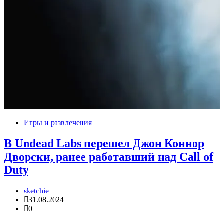
Игры и развлечения
В Undead Labs перешел Джон Коннор
Дворски, ранее работавший над Call of
Duty
sketchie
31.08.2024
0