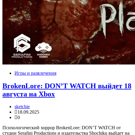
Игры и развлечения
BrokenLore: DON’T WATCH выйдет 18
августа на Xbox
sketchie
18.09.2025
0
Психологический хоррор BrokenLore: DON’T WATCH от
студии Serafini Productions и издательства Shochiku выйдет на