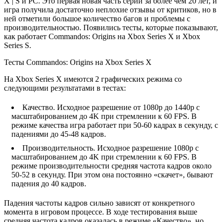
X | S и PC. Это первая новая часть серии за более чем 20 лет, и
игра получила достаточно неплохие отзывы от критиков, но в
ней отметили большое количество багов и проблемы с
производительностью. Появились тесты, которые показывают,
как работает Commandos: Origins на Xbox Series X и Xbox
Series S.
Тесты Commandos: Origins на Xbox Series X
На Xbox Series X имеются 2 графических режима со
следующими результатами в тестах:
Качество. Исходное разрешение от 1080p до 1440p с
масштабированием до 4K при стремлении к 60 FPS. В
режиме качества игра работает при 50-60 кадрах в секунду, с
падениями до 45-48 кадров.
Производительность. Исходное разрешение 1080p с
масштабированием до 4K при стремлении к 60 FPS. В
режиме производительности средняя частота кадров около
50-52 в секунду. При этом она постоянно «скачет», бывают
падения до 40 кадров.
Падения частоты кадров сильно зависят от конкретного
момента в игровом процессе. В ходе тестирования выше
средняя частота кадров оказалась в режиме «Качество», но