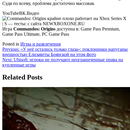
Судя по всему, проблема достаточно массовая.
YouTube
ВК.Видео
Игра
Commandos: Origins
доступна в: Game Pass Premium,
Game Pass Ultimate, PC Game Pass
Posted in
Игры и развлечения
Навигация
Previous:
«У неё остались только глаза»: поклонники напуганы
внешностью Елизаветы Боярской на этом фото
по
Next:
Ubisoft: игроки не получают неограниченные права на
записям
купленные игры
Related Posts