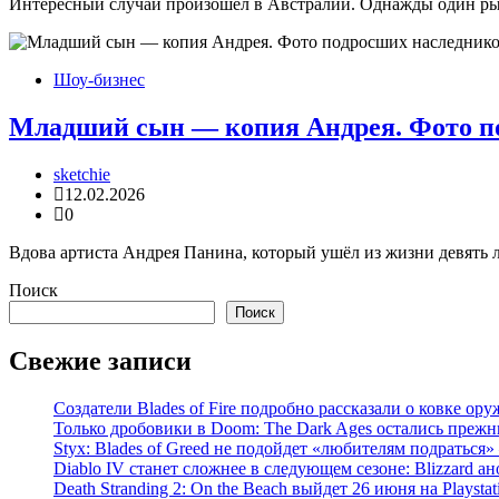
Интересный случай произошёл в Австралии. Однажды один рыбак
Шоу-бизнес
Младший сын — копия Андрея. Фото под
sketchie
12.02.2026
0
Вдова артиста Андрея Панина, который ушёл из жизни девять л
Поиск
Поиск
Свежие записи
Создатели Blades of Fire подробно рассказали о ковке о
Только дробовики в Doom: The Dark Ages остались прежн
Styx: Blades of Greed не подойдет «любителям подраться» 
Diablo IV станет сложнее в следующем сезоне: Blizzard 
Death Stranding 2: On the Beach выйдет 26 июня на Playst