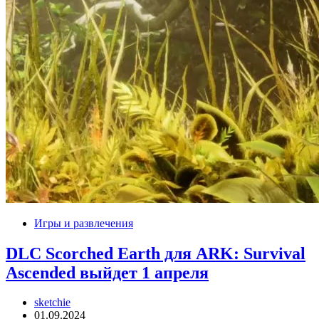
Игры и развлечения
DLC Scorched Earth для ARK: Survival
Ascended выйдет 1 апреля
sketchie
01.09.2024