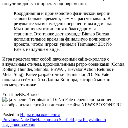
получили доступ к проекту одновременно.
Координация и производство физической версии
заняли больше времени, чем мы рассчитывали. В
результате мы вынуждены перенести выход игры.
Мы приносим извинения и благодарим за
терпение. Это также даст команде Bitmap Bureau
дополнительное время на финальную полировку
проекта, чтобы игроки увидели Terminator 2D: No
Fate в наилучшем виде.
Игра представляет собой двухмерный сайд-скроллер с
визуальным стилем, вдохновленным ретро-боевиками (Contra,
Rolling Thunder, Shinobi, ESWAT, Elevator Action Returns и
Metal Slug). Ранее разработчики Terminator 2D: No Fate
показали геймплей за Джона Коннора, который можно
посмотреть ниже.
YouTube
ВК.Видео
Posted in
Игры и развлечения
Навигация
Previous:
NateTheHate: релиз Starfield для Playstation 5
«задерживается»