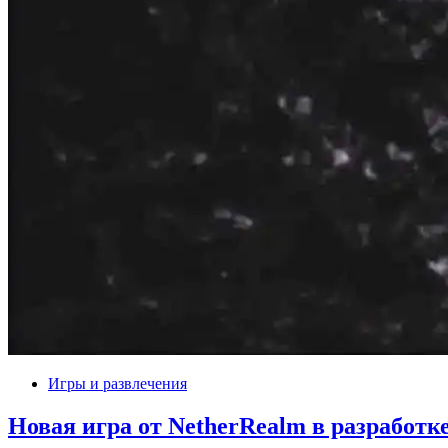
Игры и развлечения
Новая игра от NetherRealm в разработке