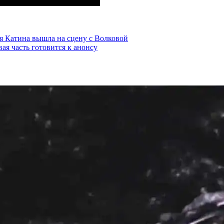
я Катина вышла на сцену с Волковой
ая часть готовится к анонсу