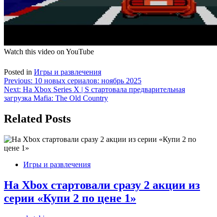
Watch this video on YouTube
Posted in
Игры и развлечения
Навигация
Previous:
10 новых сериалов: ноябрь 2025
Next:
На Xbox Series X | S стартовала предварительная
по
загрузка Mafia: The Old Country
записям
Related Posts
Игры и развлечения
На Xbox cтартовали сразу 2 акции из
серии «Купи 2 по цене 1»