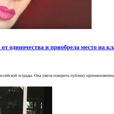
 от одиночества и приобрела место на к
российской эстрады. Она умела покорить публику проникновенны