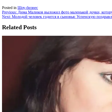
Posted in
Шоу-бизнес
Навигация
Previous:
Дима Маликов выложил фото маленькой дочки, котору
Next:
Молодой человек годится в сыновья: Успенскую поздрав
по
записям
Related Posts