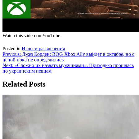
Watch this video on YouTube
Posted in
Игры и развлечения
Навигация
Previous:
Джез Корден: ROG Xbox Ally выйдет в октябре, но с
ценой пока не определились
по
Next:
«Сложно их назвать мужчинами». Приходько прошлась
записям
по украинским певцам
Related Posts