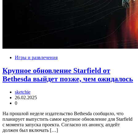
Игры и развлечения
Крупное обновление Starfield от
Bethesda выйдет позже, чем ожидалось
sketchie
26.02.2025
0
На прошлой неделе издательство Bethesda сообщило, что
планирует выпустить самое крупное обновление для Starfield
с момента запуска проекта. Согласно их анонсу, апдейт
должен был включать […]