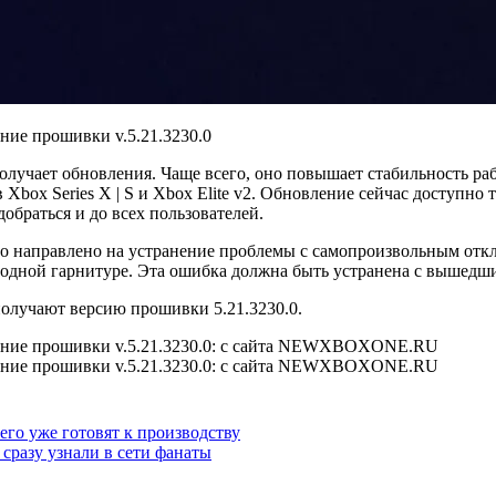
лучает обновления. Чаще всего, оно повышает стабильность ра
box Series X | S и Xbox Elite v2. Обновление сейчас доступно
добраться и до всех пользователей.
 направлено на устранение проблемы с самопроизвольным отклю
одной гарнитуре. Эта ошибка должна быть устранена с вышедш
 получают версию прошивки 5.21.3230.0.
его уже готовят к производству
 сразу узнали в сети фанаты