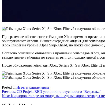
Программное обеспечение геймпадов Xbox время от времени по
обнаруживают игроки. Вышел очередной апдейт для геймпадов X
Xbox Insider на уровне Alpha Skip-Ahead, но позже оно должно 
Согласно описанию обновления прошивки геймпадов Xbox, оно
выключением геймпада во время игры при подключенной пров
После обновления геймпады Xbox Seriers X | S и Xbox Elite v2
Posted in
Игры и развлечения
Навигация
Previous:
CD Projekt RED уточнили статус нового “Ведьмака” – 
Next:
Киркоров стал резко молодым и худым: короля эстрады не
по
записям