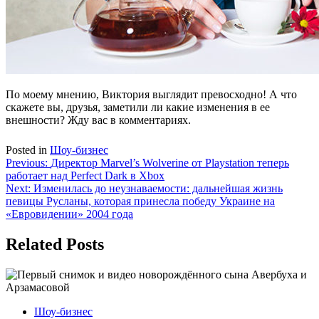
По моему мнению, Виктория выглядит превосходно! А что
скажете вы, друзья, заметили ли какие изменения в ее
внешности? Жду вас в комментариях.
Posted in
Шоу-бизнес
Навигация
Previous:
Директор Marvel’s Wolverine от Playstation теперь
работает над Perfect Dark в Xbox
по
Next:
Изменилась до неузнаваемости: дальнейшая жизнь
записям
певицы Русланы, которая принесла победу Украине на
«Евровидении» 2004 года
Related Posts
Шоу-бизнес