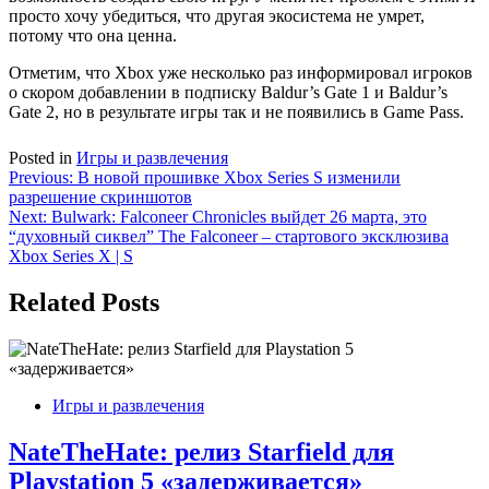
просто хочу убедиться, что другая экосистема не умрет,
потому что она ценна.
Отметим, что Xbox уже несколько раз информировал игроков
о скором добавлении в подписку Baldur’s Gate 1 и Baldur’s
Gate 2, но в результате игры так и не появились в Game Pass.
Posted in
Игры и развлечения
Навигация
Previous:
В новой прошивке Xbox Series S изменили
разрешение скриншотов
по
Next:
Bulwark: Falconeer Chronicles выйдет 26 марта, это
записям
“духовный сиквел” The Falconeer – стартового эксклюзива
Xbox Series X | S
Related Posts
Игры и развлечения
NateTheHate: релиз Starfield для
Playstation 5 «задерживается»