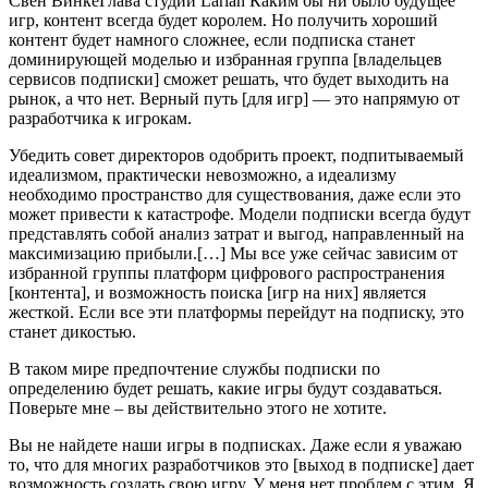
Свен ВинкеГлава студии Larian Каким бы ни было будущее
игр, контент всегда будет королем. Но получить хороший
контент будет намного сложнее, если подписка станет
доминирующей моделью и избранная группа [владельцев
сервисов подписки] сможет решать, что будет выходить на
рынок, а что нет. Верный путь [для игр] — это напрямую от
разработчика к игрокам.
Убедить совет директоров одобрить проект, подпитываемый
идеализмом, практически невозможно, а идеализму
необходимо пространство для существования, даже если это
может привести к катастрофе. Модели подписки всегда будут
представлять собой анализ затрат и выгод, направленный на
максимизацию прибыли.[…] Мы все уже сейчас зависим от
избранной группы платформ цифрового распространения
[контента], и возможность поиска [игр на них] является
жесткой. Если все эти платформы перейдут на подписку, это
станет дикостью.
В таком мире предпочтение службы подписки по
определению будет решать, какие игры будут создаваться.
Поверьте мне – вы действительно этого не хотите.
Вы не найдете наши игры в подписках. Даже если я уважаю
то, что для многих разработчиков это [выход в подписке] дает
возможность создать свою игру. У меня нет проблем с этим. Я