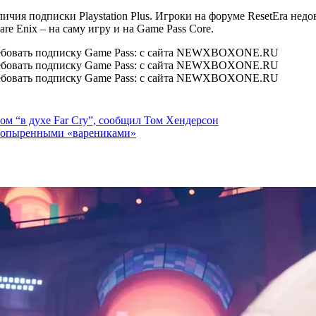
 наличия подписки Playstation Plus. Игроки на форуме ResetEra н
e Enix – на саму игру и на Game Pass Core.
ом “в духе Far Cry”, сообщил Том Хендерсон
астопыренными «варениками»