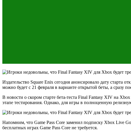
Издательство Square Enix сегодня анонсировало дату старта от
можно будет с 21 февраля в варианте открытой беты, а сразу 
В новости о скором старте бета-теста Final Fantasy XIV на Xbox
этапе тестирования. Однако, для игры в полноценную релизн
Напомним, что Game Pass Core заменил подписку Xbox Live Gol
бесплатных играх Game Pass Core не требуется.