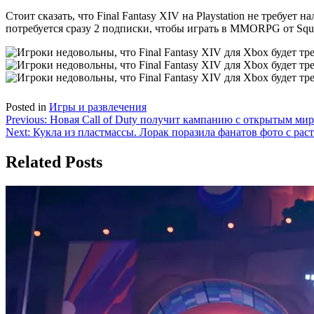
Стоит сказать, что Final Fantasy XIV на Playstation не требует
потребуется сразу 2 подписки, чтобы играть в MMORPG от Squar
Posted in
Игры и развлечения
Навигация
Previous:
Новая Call of Duty получит кампанию с открытым мир
Next:
Кукла из пластмассы. Лорак поразила фанатов фото с р
по
записям
Related Posts