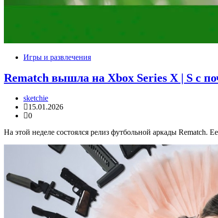
Игры и развлечения
Rematch вышла на Xbox Series X | S с
sketchie
15.01.2026
0
На этой неделе состоялся релиз футбольной аркады Rematch. Ее