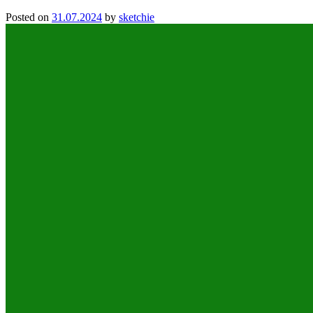
Posted on
31.07.2024
by
sketchie