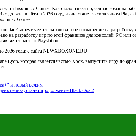
удии Insomniac Games. Как стало известно, сейчас команда ра
Икс должна выйти в 2026 году, и она станет эксклюзивом Playsta
nsomniac Games.
omniac Games имеется эксклюзивное соглашение на разработку иг
раво на разработку игр по этой франшизе для консолей, PC или 
является частью Playstation.
ane Lyon, которая является частью Xbox, выпустить игру по фра
ет.
игра+” и новый режим
 день релиза, станет продолжение Black Ops 2