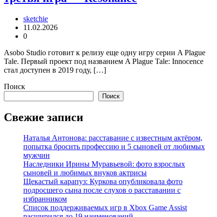
sketchie
11.02.2026
0
Asobo Studio готовит к релизу еще одну игру серии A Plague
Tale. Первый проект под названием A Plague Tale: Innocence
стал доступен в 2019 году, […]
Поиск
Поиск
Свежие записи
Наталья Антонова: расставание с известным актёром,
попытка бросить профессию и 5 сыновей от любимых
мужчин
Наследники Ирины Муравьевой: фото взрослых
сыновей и любимых внуков актрисы
Щекастый карапуз: Куркова опубликовала фото
подросшего сына после слухов о расставании с
избранником
Список поддерживаемых игр в Xbox Game Assist
расширился до 19 наименований