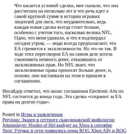
Что касается условий сделки, мне сказали, что она
рассчитана на несколько лет и что речь идет о
самой крупной сумме в истории игровых
лицензий для лиги, что неудивительно, ведь
каждая новая сделка всегда стоит больше,
особенно с учетом того, насколько велика NFL.
Одно, что меня удивило, и что я подтвердил
сегодня утром, — люди всегда предполагают, что
EA стремится к эксклюзивности. Но это не так. В
ходе этих переговоров EA на самом деле хотела
сэкономить немного денег, отказавшись от
эксклюзивных прав. Но NFL знает, что
эксклюзивные права приносят больше денег, и,
похоже, они настаивали на этом и пришли к
соглашению.
Инсайдер отметил, что анонс соглашения Electronic Arts по
NFL состоится до конца года. Эта сделка «сохранит за EA
права на долгие годы».
Posted in
Игры и развлечения
Навигация
Previous:
Экшен в сеттинге скандинавской мифологии
Jotunnslayer: Hordes of Hel выйдет на Xbox в сентябре
по
Next:
Утечка: в сети появились цены ROG Xbox Ally и ROG