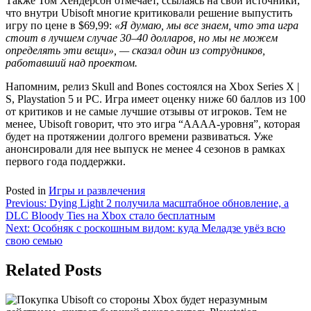
Также Том Хендерсон отмечает, ссылаясь на свои источники,
что внутри Ubisoft многие критиковали решение выпустить
игру по цене в $69,99:
«Я думаю, мы все знаем, что эта игра
стоит в лучшем случае 30–40 долларов, но мы не можем
определять эти вещи», — сказал один из сотрудников,
работавший над проектом.
Напомним, релиз Skull and Bones состоялся на Xbox Series X |
S, Playstation 5 и PC. Игра имеет оценку ниже 60 баллов из 100
от критиков и не самые лучшие отзывы от игроков. Тем не
менее, Ubisoft говорит, что это игра “AAAA-уровня”, которая
будет на протяжении долгого времени развиваться. Уже
анонсировали для нее выпуск не менее 4 сезонов в рамках
первого года поддержки.
Posted in
Игры и развлечения
Навигация
Previous:
Dying Light 2 получила масштабное обновление, а
DLC Bloody Ties на Xbox стало бесплатным
по
Next:
Особняк с роскошным видом: куда Меладзе увёз всю
записям
свою семью
Related Posts