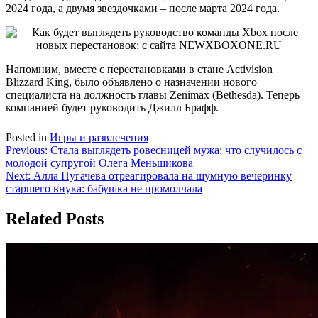
2024 года, а двумя звездочками – после марта 2024 года.
Напомним, вместе с перестановками в стане Activision
Blizzard King, было объявлено о назначении нового
специалиста на должность главы Zenimax (Bethesda). Теперь
компанией будет руководить Джилл Брафф.
Posted in
Игры и развлечения
Навигация
Previous:
Стала выглядеть ровесницей мужа: что случилось с
молодой супругой Олега Меньшикова
по
Next:
Алла Пугачева отреагировала на шумную вечеринку
записям
старшего внука: бабушка не промолчала
Related Posts