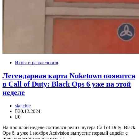
Игры и развлечения
Легендарная карта Nuketown появится
в Call of Duty: Black Ops 6 уже на этой
неделе
sketchie
30.12.2024
0
На прошлой неделе состоялся релиз шутера Call of Duty: Black
Ops 6, а уже 1 ноября Activision выпустит первый апдейт с
новым контентом для игры. […]