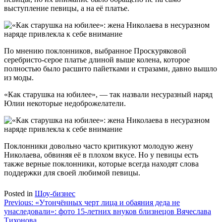
выступление певицы, а на её платье.
По мнению поклонников, выбранное Проскуряковой
серебристо-серое платье длиной выше колена, которое
полностью было расшито пайетками и стразами, давно вышло
из моды.
«Как старушка на юбилее», — так назвали несуразный наряд
Юлии некоторые недоброжелатели.
Поклонники довольно часто критикуют молодую жену
Николаева, обвиняя её в плохом вкусе. Но у певицы есть
также верные поклонники, которые всегда находят слова
поддержки для своей любимой певицы.
Posted in
Шоу-бизнес
Навигация
Previous:
«Утончённых черт лица и обаяния деда не
унаследовали»: фото 15-летних внуков близнецов Вячеслава
по
Тихонова