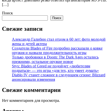
когда артист довольно резко ответил организаторам МУЗ-ТВ.
[…]
Поиск
Поиск
Свежие записи
Александр Галибин стал отцом в 60 лет: фото молодой
жены и детей актера
Создатели Blades of Fire подробно рассказали о ковке
оружия и назвали продолжительность игры
Только дробовики в Doom: The Dark Ages остались
прежними, остальное оружие новое
Styx: Blades of Greed не подойдет «любителям
подраться» — это игра «для тех, кто умеет думать»
Diablo IV станет сложнее в следующем сезоне: Blizzard
анонсировали изменения
Свежие комментарии
Нет комментариев для просмотра.
Архивы