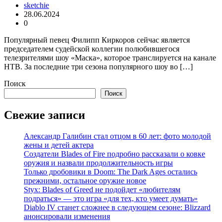
sketchie
28.06.2024
0
Популярный певец Филипп Киркоров сейчас является
председателем судейской коллегии полюбившегося
телезрителями шоу «Маска», которое транслируется на канале
НТВ. За последние три сезона популярного шоу во […]
Поиск
Поиск
Свежие записи
Александр Галибин стал отцом в 60 лет: фото молодой
жены и детей актера
Создатели Blades of Fire подробно рассказали о ковке
оружия и назвали продолжительность игры
Только дробовики в Doom: The Dark Ages остались
прежними, остальное оружие новое
Styx: Blades of Greed не подойдет «любителям
подраться» — это игра «для тех, кто умеет думать»
Diablo IV станет сложнее в следующем сезоне: Blizzard
анонсировали изменения