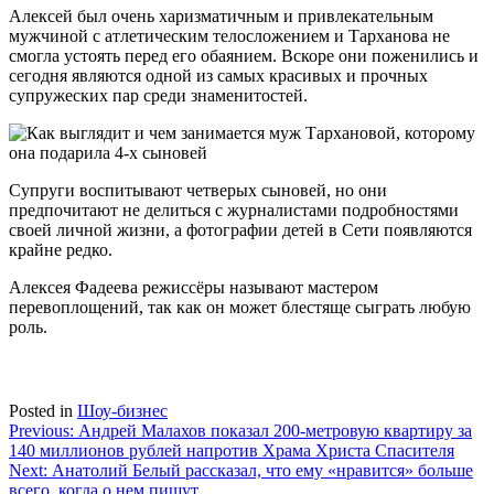
Алексей был очень харизматичным и привлекательным
мужчиной с атлетическим телосложением и Тарханова не
смогла устоять перед его обаянием. Вскоре они поженились и
сегодня являются одной из самых красивых и прочных
супружеских пар среди знаменитостей.
Супруги воспитывают четверых сыновей, но они
предпочитают не делиться с журналистами подробностями
своей личной жизни, а фотографии детей в Сети появляются
крайне редко.
Алексея Фадеева режиссёры называют мастером
перевоплощений, так как он может блестяще сыграть любую
роль.
Posted in
Шоу-бизнес
Навигация
Previous:
Андрей Малахов показал 200-метровую квартиру за
140 миллионов рублей напротив Храма Христа Спасителя
по
Next:
Анатолий Белый рассказал, что ему «нравится» больше
записям
всего, когда о нем пишут