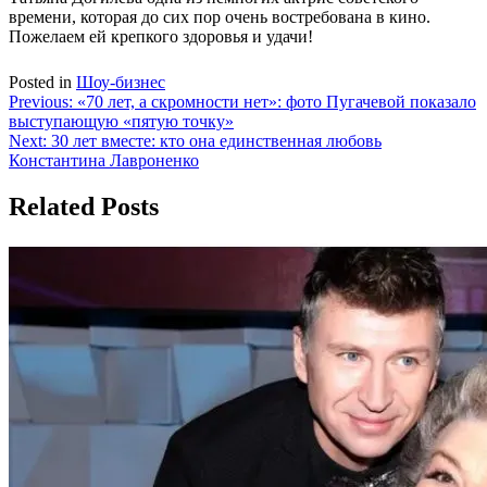
времени, которая до сих пор очень востребована в кино.
Пожелаем ей крепкого здоровья и удачи!
Posted in
Шоу-бизнес
Навигация
Previous:
«70 лет, а скромности нет»: фото Пугачевой показало
выступающую «пятую точку»
по
Next:
30 лет вместе: кто она единственная любовь
записям
Константина Лавроненко
Related Posts