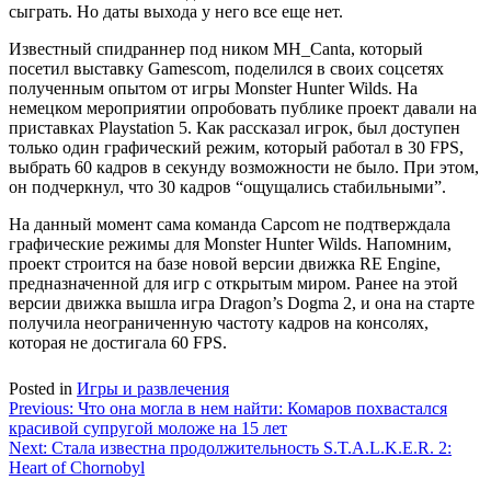
сыграть. Но даты выхода у него все еще нет.
Известный спидраннер под ником MH_Canta, который
посетил выставку Gamescom, поделился в своих соцсетях
полученным опытом от игры Monster Hunter Wilds. На
немецком мероприятии опробовать публике проект давали на
приставках Playstation 5. Как рассказал игрок, был доступен
только один графический режим, который работал в 30 FPS,
выбрать 60 кадров в секунду возможности не было. При этом,
он подчеркнул, что 30 кадров “ощущались стабильными”.
На данный момент сама команда Capcom не подтверждала
графические режимы для Monster Hunter Wilds. Напомним,
проект строится на базе новой версии движка RE Engine,
предназначенной для игр с открытым миром. Ранее на этой
версии движка вышла игра Dragon’s Dogma 2, и она на старте
получила неограниченную частоту кадров на консолях,
которая не достигала 60 FPS.
Posted in
Игры и развлечения
Навигация
Previous:
Что она могла в нем найти: Комаров похвастался
красивой супругой моложе на 15 лет
по
Next:
Стала известна продолжительность S.T.A.L.K.E.R. 2:
записям
Heart of Chornobyl