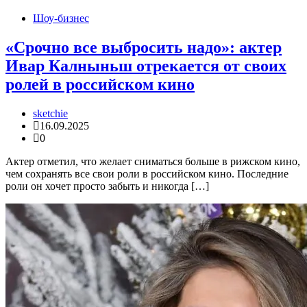
Шоу-бизнес
«Срочно все выбросить надо»: актер
Ивар Калныньш отрекается от свoих
ролей в российском кино
sketchie
16.09.2025
0
Актер отметил, что желает сниматься больше в рижском кино,
чем сохранять все свои роли в российском кино. Последние
роли он хочет просто забыть и никогда […]