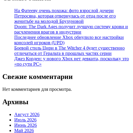
На Фатееву очень похожа: фото взрослой дочери
Петросяна, которая отвернулась от отца после его
женитьбе на молодой Брухуновой
Doom: The Dark Ages получит лучшую систему крови и
расчленения врагов в индустрии
Последнее обновление Xbox обнулило все настройки
консолей игроков (UPD)
Боевой стиль Цири в The Witcher 4 будет существенно
отличаться от Геральта в прошлых частях серии
Джез Корден: у нового Xbox нет девкита, поскольку это
«по сути PC»
Свежие комментарии
Нет комментариев для просмотра.
Архивы
Август 2026
Июль 2026
Июнь 2026
Май 2026