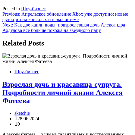
Posted in
Шоу-бизнес
Навигация
Previous:
Апрельское обновление Xbox уже доступно: новые
функции на консолях и в экосистеме
по
Next:
Как две капли воды: повзрослевшая дочь Александра
записям
Абдулова всё больше похожа на звёздного папу
Related Posts
Шоу-бизнес
Взрослая дочь и красавица-супруга.
Подробности личной жизни Алексея
Фатеева
sketchie
28.06.2024
0
Алексей Фатеев – один из талантливых и востребованных