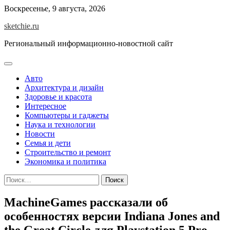
Skip
Воскресенье, 9 августа, 2026
to
sketchie.ru
content
Региональный информационно-новостной сайт
Авто
Архитектура и дизайн
Здоровье и красота
Интересное
Компьютеры и гаджеты
Наука и технологии
Новости
Семья и дети
Строительство и ремонт
Экономика и политика
Найти:
MachineGames рассказали об
особенностях версии Indiana Jones and
the Great Circle для Playstation 5 Pro