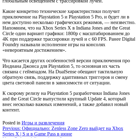
глобальным освещением с трассировкой лучей.
Какие конкретно технические характеристики получит
приключение на Playstation 5 и Playstation 5 Pro, и будет ли в
нем доступно несколько графических режимов, — неизвестно.
Напомним, что на Xbox Series X в Indiana Jones and the Great
Circle один вариант графики: 1800p с масштабированием до
4K при поддержке трассировки лучей и с 60 FPS. Ранее Digital
Foundry называли исполнение игры на консолях
«невероятным достижением».
Что касается других особенностей версии приключения про
Индиана Джонса для Playstation 5, то основная их часть
связана с геймпадом. На DualSense обещают тактильную
обратную связь, поддержку адаптивных триггеров и смену
цвета световой панели в зависимости от ситуации.
К скорому релизу на Playstation 5 разработчики Indiana Jones
and the Great Circle выпустили крупный Update 4, который
внес несколько важных изменений, а также добавил новый
контент.
Posted in
Игры и развлечения
Навигация
Previous:
Официально: Zenless Zone Zero выйдет на Xbox
Series X | S и в Game Pass в июне
по