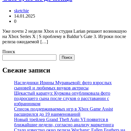
sketchie
14.01.2025
0
Уже почти 2 недели Xbox и студия Larian решают возникшую
на Xbox Series X | S проблему в Baldur’s Gate 3. Игроки после
релиза ожидаемой […]
Поиск
Поиск
Свежие записи
Наследники Ирины Муравьевой: фото взрослых
сыновей и любимых внуков актрисы
Щекастый карапуз: Куркова опубликовала фото
подросшего сына после слухов о расставании с
избранником
Список поддерживаемых игр в Xbox Game Assist
расширился до 19 наименований
Новый трейлер Grand Theft Auto VI появится в
ближайшие недели, согласно анализу маркетинга
Стало известно окно релиза Wuchang: Fallen Feathers на