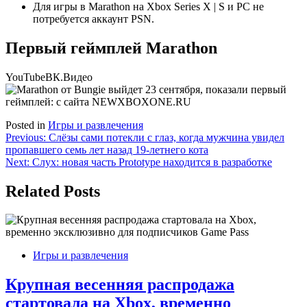
Для игры в Marathon на Xbox Series X | S и PC не
потребуется аккаунт PSN.
Первый геймплей Marathon
YouTube
ВК.Видео
Posted in
Игры и развлечения
Навигация
Previous:
Слёзы сами потекли с глаз, когда мужчина увидел
пропавшего семь лет назад 19-летнего кота
по
Next:
Слух: новая часть Prototype находится в разработке
записям
Related Posts
Игры и развлечения
Крупная весенняя распродажа
стартовала на Xbox, временно