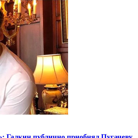
х»: Галкин публично приобнял Пугачеву