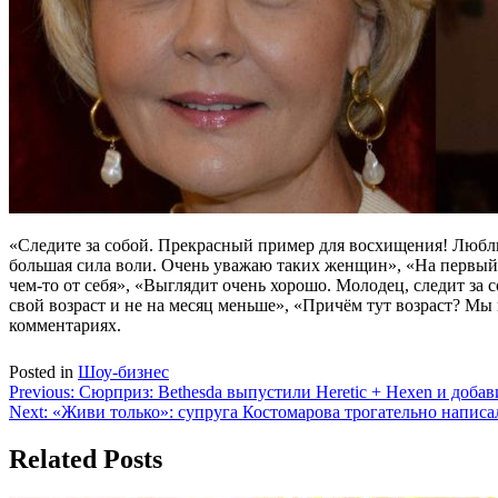
«Следите за собой. Прекрасный пример для восхищения! Люблю
большая сила воли. Очень уважаю таких женщин», «На первый 
чем-то от себя», «Выглядит очень хорошо. Молодец, следит за 
свой возраст и не на месяц меньше», «Причём тут возраст? Мы 
комментариях.
Posted in
Шоу-бизнес
Навигация
Previous:
Сюрприз: Bethesda выпустили Heretic + Hexen и добав
Next:
«Живи только»: супруга Костомарова трогательно написа
по
записям
Related Posts