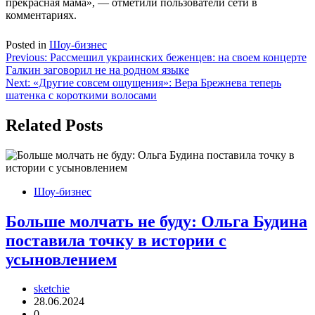
прекрасная мама», — отметили пользователи сети в
комментариях.
Posted in
Шоу-бизнес
Навигация
Previous:
Рассмешил украинских беженцев: на своем концерте
Галкин заговорил не на родном языке
по
Next:
«Другие совсем ощущения»: Вера Брежнева теперь
записям
шатенка с короткими волосами
Related Posts
Шоу-бизнес
Больше молчать не буду: Ольга Будина
поставила точку в истории с
усыновлением
sketchie
28.06.2024
0