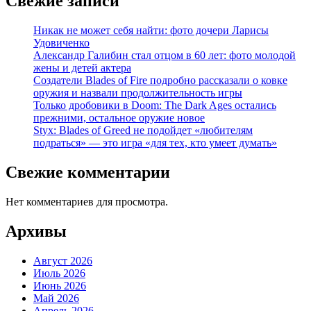
Свежие записи
Никак не может себя найти: фото дочери Ларисы
Удовиченко
Александр Галибин стал отцом в 60 лет: фото молодой
жены и детей актера
Создатели Blades of Fire подробно рассказали о ковке
оружия и назвали продолжительность игры
Только дробовики в Doom: The Dark Ages остались
прежними, остальное оружие новое
Styx: Blades of Greed не подойдет «любителям
подраться» — это игра «для тех, кто умеет думать»
Свежие комментарии
Нет комментариев для просмотра.
Архивы
Август 2026
Июль 2026
Июнь 2026
Май 2026
Апрель 2026