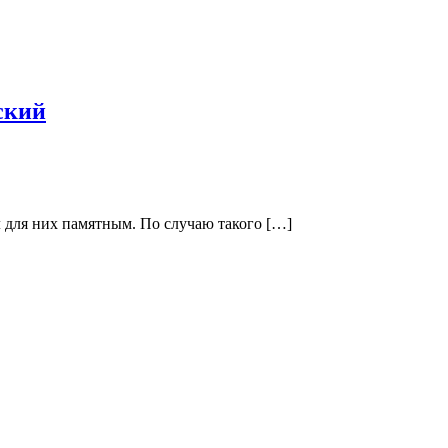
ский
л для них памятным. По случаю такого […]