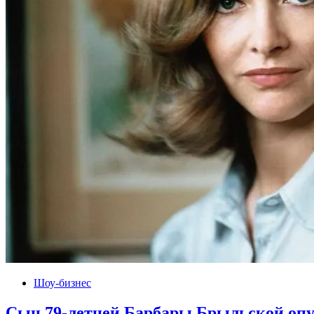
Шоу-бизнес
Сын 79-летней Барбары Брыльской опу