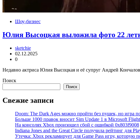
Шоу-бизнес
Юлия Высоцкая выложила фото 22 летне
sketchie
02.12.2025
0
Недавно актриса Юлия Высоцкая и её супруг Андрей Кончаловс
Поиск
Поиск
Свежие записи
Doom: The Dark Ages можно пройти без пушек, но игра по
Больше 1000 правок вносит Sim Update 1 в Microsoft Flight
На консолях Xbox произошел сбой с ошибкой 0x803f9008
Indiana Jones and the Great Circle получила рейтинг для Play
Утечка: Xbox рекламирует для Game Pass игру, которую 