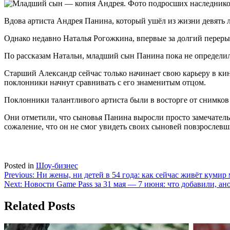
Вдова артиста Андрея Панина, который ушёл из жизни девять л
Однако недавно Наталья Рогожкина, впервые за долгий переры
По рассказам Натальи, младший сын Панина пока не определил
Старший Александр сейчас только начинает свою карьеру в кин
поклонники начнут сравнивать с его знаменитым отцом.
Поклонники талантливого артиста были в восторге от снимко
Они отметили, что сыновья Панина выросли просто замечател
сожаление, что он не смог увидеть своих сыновей повзрослев
Posted in
Шоу-бизнес
Навигация
Previous:
Ни жены, ни детей в 54 года: как сейчас живёт кум
Next:
Новости Game Pass за 31 мая — 7 июня: что добавили, ан
по
записям
Related Posts