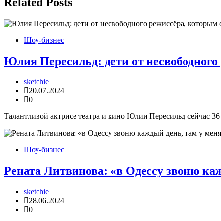
записям
Related Posts
Шоу-бизнес
Юлия Пересильд: дети от несвободного
sketchie
20.07.2024
0
Талантливой актрисе театра и кино Юлии Пересильд сейчас 36 
Шоу-бизнес
Рената Литвинова: «в Одессу звоню каж
sketchie
28.06.2024
0