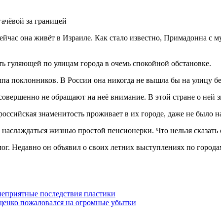
час она живёт в Израиле. Как стало известно, Примадонна с муж
ь гуляющей по улицам города в очемь спокойной обстановке.
олпа поклонников. В России она никогда не вышла бы на улицу 
, совершенно не обращают на неё внимание. В этой стране о ней 
российская знаменитость проживает в их городе, даже не было н
 наслаждаться жизнью простой пенсионерки. Что нельзя сказать
смог. Недавно он объявил о своих летних выступлениях по город
 неприятные последствия пластики
щенко пожаловался на огромные убытки