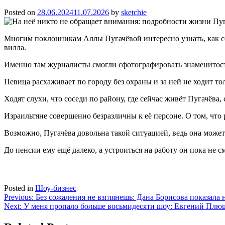
Posted on
28.06.2024
11.07.2026
by
sketchie
Многим поклонникам Аллы Пугачёвой интересно узнать, как сей
вилла.
Именно там журналисты смогли сфотографировать знаменитост
Певица расхаживает по городу без охраны и за ней не ходит т
Ходят слухи, что соседи по району, где сейчас живёт Пугачёва
Израильтяне совершенно безразличны к её персоне. О том, что 
Возможно, Пугачёва довольна такой ситуацией, ведь она может
До пенсии ему ещё далеко, а устроиться на работу он пока не 
Posted in
Шоу-бизнес
Навигация
Previous:
Без сожаления не взглянешь: Дана Борисова показала
Next:
У меня пропало больше восьмидесяти шоу: Евгений Плю
по