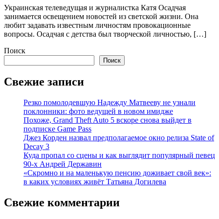
Украинская телеведущая и журналистка Катя Осадчая
занимается освещением новостей из светской жизни. Она
любит задавать известным личностям провокационные
вопросы. Осадчая с детства был творческой личностью, […]
Поиск
Поиск
Свежие записи
Резко помолодевшую Надежду Матвееву не узнали
поклонники: фото ведущей в новом имидже
Похоже, Grand Theft Auto 5 вскоре снова выйдет в
подписке Game Pass
Джез Корден назвал предполагаемое окно релиза State of
Decay 3
Куда пропал со сцены и как выглядит популярный певец
90-х Андрей Державин
«Скромно и на маленькую пенсию доживает свой век»:
в каких условиях живёт Татьяна Догилева
Свежие комментарии