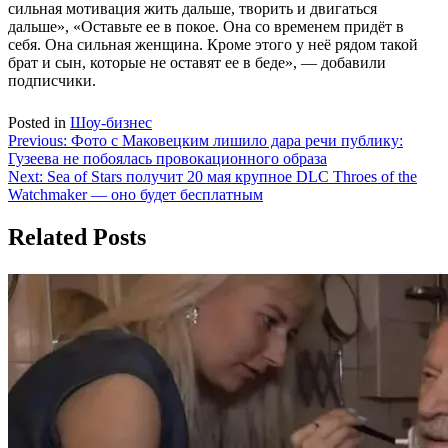
сильная мотивация жить дальше, творить и двигаться
дальше», «Оставьте ее в покое. Она со временем придёт в
себя. Она сильная женщина. Кроме этого у неё рядом такой
брат и сын, которые не оставят ее в беде», — добавили
подписчики.
Posted in
Шоу-бизнес
Навигация
Previous:
Фото с Маковецким лишило дара речи публику:
Гузеева не побоялась провокационного образа
по
Next:
Sea of ​​Stars получит 20 мая крупное DLC Throes of the
записям
Watchmaker — оно будет бесплатным
Related Posts